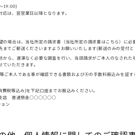
～
)
19:00
対応は、翌営業日以降となります。
望の場合は、当社所定の請求書（当社所定の請求書はこちら）に必
先までご郵送くださいますようお願いいたします(郵送のみの受付と
点から、遅滞なく必要な調査を行い、当該請求がご本人のなされた
せていただきます。
証等ご本人である事が確認できる書類および④の手数料振込みを証する
(消費税等込み)を下記口座までお振込みください。
谷支店 普通預金○○○○○○
ション