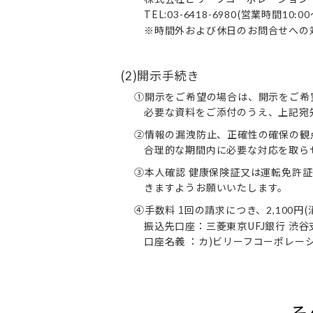
TEL:
(営業時間
03-6418-6980
10:00
※時間外および休日のお問合せへの
(
)開示手続き
2
①開示をご希望の場合は、開示をご希
必要な資料をご添付のうえ、上記宛
②情報の漏洩防止、正確性の確保の観
合理的な期間内に必要な対応を取ら
③本人確認 健康保険証又は運転免許
きますようお願いいたします。
④手数料 1回の請求につき、
円
2,100
振込先口座：三菱東京UFJ銀行 渋
口座名義 ：カ)ビリーフコーポレー