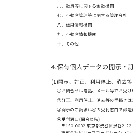
六、融資等に関する金融機関
七、不動産管理等に関する管理会社
八、信用情報機関
九、不動産情報機関
十、その他
.保有個人データの開示・
4
(
)開示、訂正、利用停止、消去
1
①お問合せは電話、メール等でお受け
②訂正、利用停止、消去等の手続きは
③開示のご請求は④の受付窓口で郵送
④受付窓口(問合せ先)
〒
東京都渋谷区渋谷
150-0002
2-22
株式会社ビリーフコーポレーション