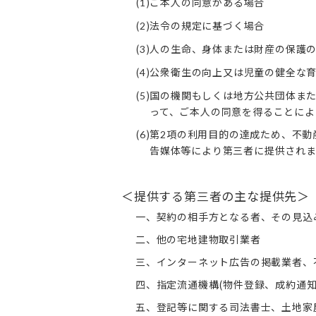
(
)ご本人の同意がある場合
1
(
)法令の規定に基づく場合
2
(
)人の生命、身体または財産の保護
3
(
)公衆衛生の向上又は児童の健全な
4
(
)国の機関もしくは地方公共団体ま
5
って、ご本人の同意を得ることによ
(
)第
項の利用目的の達成ため、不動
6
2
告媒体等により第三者に提供され
＜提供する第三者の主な提供先＞
一、契約の相手方となる者、その見込
二、他の宅地建物取引業者
三、インターネット広告の掲載業者、
四、指定流通機構(物件登録、成約通
五、登記等に関する司法書士、土地家