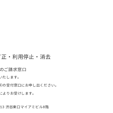
訂正・利用停止・消去
等のご請求窓口
いたします。
④の受付窓口にお申し出ください。
によりお受けします。
渋谷東口マイアミビル
階
-13
8