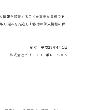
個人情報を保護することを重要な責務であ
の取り組みを推進しお客様の個人情報の保
制定 平成
年
月
日
23
4
1
株式会社ビリーフコーポレーション